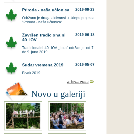
Priroda - naša učionica
2019-09-23
Održana je druga aktivnost u sklopu projekta
"Priroda - naša učionica'
Završen tradicionalni
2019-06-18
40. IOV
Tradicionalni 40. IOV „Lola“ održan je od 7.
do 9. juna 2019.
Sudar vremena 2019
2019-05-07
Bivak 2019
arhiva vesti
Novo u galeriji