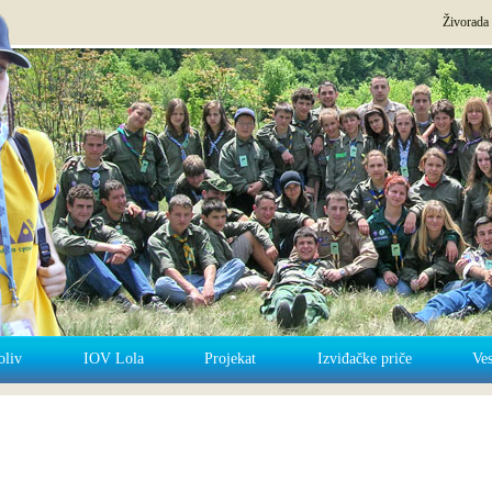
Živorada
oliv
IOV Lola
Projekat
Izviđačke priče
Ves