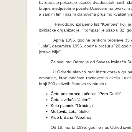
Evrope,sto pokazuje učešće dvadesetak naših čla
brojne medjusobne posete.Učešćem na ovakvim akt
a samim tim i našim članovima pružimo kvalitetnije
Periodično izdajemo list “Kompas” koji je nam
izviđačke organizacije. “Kompas” je ušao u 32. god
Aprila 1996. godine prilikom proslave 35 god
“Lola”, decembra 1996. godine brošuru “20 godi
jestivo bilje”.
Za svoj rad Odred je od Saveza izviđača Srbij
U Odredu aktivno radi Instruktorska grupa, ko
omladine, kroz mnoštvo raznovrsnih akcija i akti
broji 200 aktivnih članova svrstanih u :
Četa poletaraca i pčelica "Pera Detlić"
Četa izviđača "Jelen"
Kolо planinki "Orhideja"
Mešovita četa "Soko"
Klub brđana "Albatros
Od 19. marta 1995. godine naš Odred izviđa