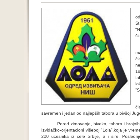
Od
od
St
“N
šk
U
ma
čl
ne
1
ta
lo
“S
O
čl
savremen i jedan od najlepših tabora u bivšoj Jugos
Pored zimovanja, bivaka, tabora i brojnih dru
Izviđačko-orjentacioni višeboj “Lola”,koja je vre
200 učesnika iz cele Srbije, a i šire. Posled