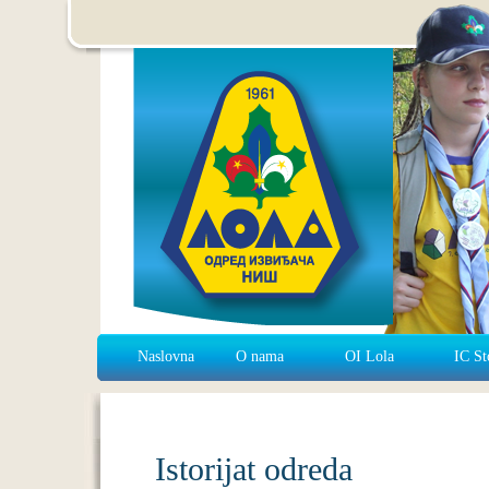
Naslovna
O nama
OI Lola
IC St
Istorijat odreda