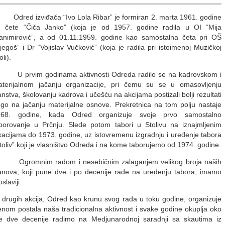
red izviđača “Ivo Lola Ribar” je formiran 2. marta 1961. godine
 čete “Čiča Janko” (koja je od 1957. godine radila u OI “Mija
animirović”, a od 01.11.1959. godine kao samostalna četa pri OŠ
jegoš” i Dr “Vojislav Vučković” (koja je radila pri istoimenoj Muzičkoj
oli).
 prvim godinama aktivnosti Odreda radilo se na kadrovskom i
terijalnom jačanju organizacije, pri čemu su se u omasovljenju
anstva, školovanju kadrova i učešću na akcijama postizali bolji rezultati
go na jačanju materijalne osnove. Prekretnica na tom polju nastaje
968. godine, kada Odred organizuje svoje prvo samostalno
borovanje u Prčnju. Slede potom tabori u Stolivu na iznajmljenim
kacijama do 1973. godine, uz istovremenu izgradnju i uređenje tabora
toliv” koji je vlasništvo Odreda i na kome taborujemo od 1974. godine.
gromnim radom i nesebičnim zalaganjem velikog broja naših
anova, koji pune dve i po decenije rade na uređenju tabora, imamo
laviji.
gih akcija, Odred kao krunu svog rada u toku godine, organizuje
menom postala naša tradicionalna aktivnost i svake godine okuplja oko
nje dve decenije radimo na Medjunarodnoj saradnji sa skautima iz