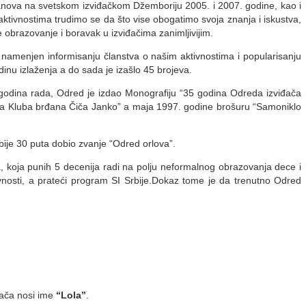
nova na svetskom izviđačkom Džemboriju 2005. i 2007. godine, kao i
ivnostima trudimo se da što vise obogatimo svoja znanja i iskustva,
 obrazovanje i boravak u izviđačima zanimljivijim.
enjen informisanju članstva o našim aktivnostima i popularisanju
inu izlaženja a do sada је izašlо 45 brojeva.
ina rada, Odred je izdao Monografiju “35 godina Odreda izviđača
na Kluba brđana Čiča Janko” a maja 1997. godine brošuru “Samoniklo
e 30 puta dobio zvanje “Odred orlova”.
ja punih 5 decenija radi na polju neformalnog obrazovanja dece i
vnosti, a prateći program SI Srbije.Dokaz tome je da trenutno Odred
ča nosi ime
“Lola”
.